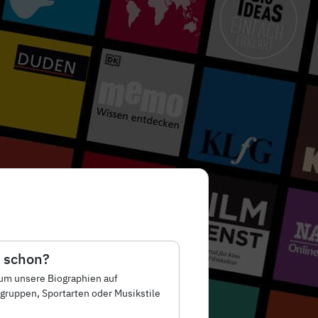
 schon?
, um unsere Biographien auf
ruppen, Sportarten oder Musikstile